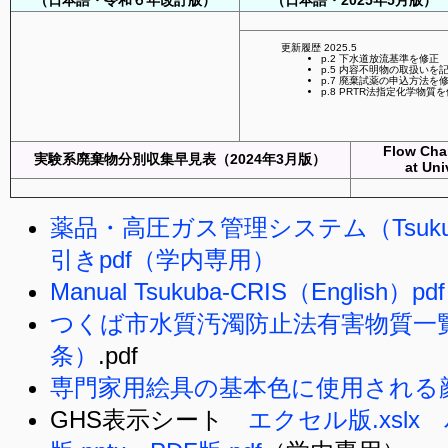
（日本語・令和６年改訂版）
（日本語・2025年5月版）
更新履歴 2025.5
p.2 下水道放流基準を修正
p.5 内容不明物の取扱いを
p.7 廃棄試薬の申込方法を
p.8 PRTR法指定化学物質
Flow Char
実験系廃棄物分別収集早見表（2024年3月版）
at Un
薬品・高圧ガス管理システム（Tsuku
引きpdf（学内専用）
Manual Tsukuba-CRIS（English）pdf
つくば市水質汚濁防止法有害物質一
条）
.pdf
専門家用絵具の基本色に使用される顔料
GHS表示シート
エクセル版.xsl